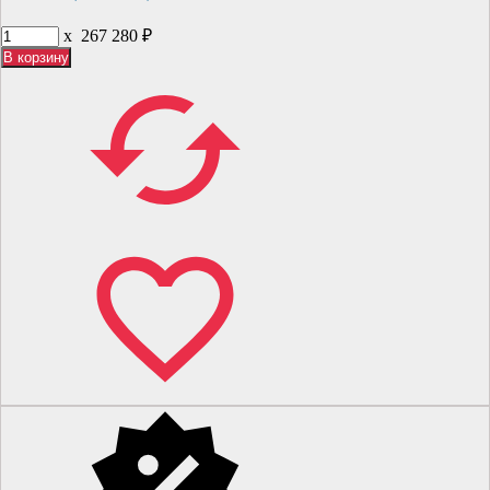
x
267 280
₽