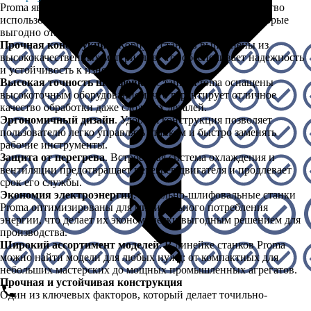
Proma являются их технические характеристики и удобство
использования. Они обладают рядом особенностей, которые
выгодно отличают их от конкурентов:
Прочная конструкция
. Корпуса станков выполнены из
высококачественных материалов, что обеспечивает надежность
и устойчивость к износу.
Высокая точность шлифовки
. Станки Proma оснащены
высокоточным оборудованием, что гарантирует отличное
качество обработки даже сложных деталей.
Эргономичный дизайн
. Удобная конструкция позволяет
пользователю легко управлять станком и быстро заменять
рабочие инструменты.
Защита от перегрева
. Встроенная система охлаждения и
вентиляции предотвращает перегрев двигателя и продлевает
срок его службы.
Экономия электроэнергии
. Точильно-шлифовальные станки
Proma оптимизированы для минимального потребления
энергии, что делает их экономически выгодным решением для
производства.
Широкий ассортимент моделей
. В линейке станков Proma
можно найти модели для любых нужд: от компактных для
небольших мастерских до мощных промышленных агрегатов.
Прочная и устойчивая конструкция
Один из ключевых факторов, который делает точильно-
шлифовальные станки Proma востребованными среди