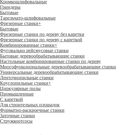
Кромкошлифовальные
Гриндеры
Бытовые
Тарельчато-шлифовальные
Фрезерные станки
+
Бытовые
Фрезерные станки по дереву без каретки
Фрезерные станки по дереву с кареткой
Комбинированные станки
+
Фуговально рейсмусовые станки
Бытовые деревообрабатывающие станки
Настольные комбинированные станки по дереву
Многофункциональные деревообрабатывающие станки
Универсальные деревообрабатывающие станки
Ленточнопильные станки
Круглопильные станки
+
Циркулярные пилы
Промышленные
С кареткой
Для строительных площадок
Форматно-раскроечные станки
Заточные станки
Стружкоотсосы