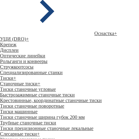
Оснастка
+
УЦИ (DRO)
+
Крепеж
Дисплеи
Оптические линейки
Рольганги и конвееры
Стружкоотсосы
Специализированные станки
Тиски
+
Станочные тиски
+
Тиски станочные угловые
Быстрозажимные станочные тиски
Крестовинные, координатные станочные тиски
Тиски станочные поворотные
Тиски машинные
Тиски станочные ширина губок 200 мм
Трубные станочные тиски
Тиски прецизионные станочные лекальные
Слесарные тиски
+