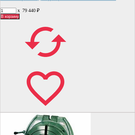
x
79 440
₽