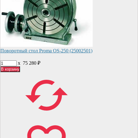
Поворотный стол Proma OS-250 (25002501)
x
75 280
₽