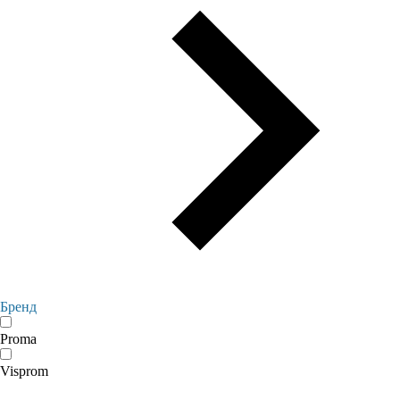
Бренд
Proma
Visprom