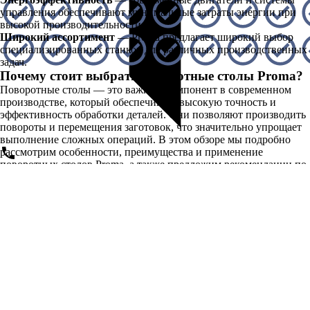
управления обеспечивают минимальные затраты энергии при
высокой производительности.
Широкий ассортимент
— Proma предлагает широкий выбор
специализированных станков для различных производственных
задач.
Почему стоит выбрать поворотные столы Proma?
Поворотные столы — это важный компонент в современном
производстве, который обеспечивает высокую точность и
эффективность обработки деталей. Они позволяют производить
повороты и перемещения заготовок, что значительно упрощает
выполнение сложных операций. В этом обзоре мы подробно
рассмотрим особенности, преимущества и применение
поворотных столов Proma, а также предложим рекомендации по
выбору подходящей модели.
Высокое качество и надежность
Поворотные столы Proma изготовлены из высококачественных
материалов, что обеспечивает их долговечность и надежность в
условиях интенсивной эксплуатации. Прочные стали и сплавы,
использующиеся в производстве, защищают столы от износа и
деформации, что делает их идеальными для промышленных
условий.
Точная механика
Одна из ключевых особенностей поворотных столов Proma —
это прецизионная механика. Каждая модель обеспечивает