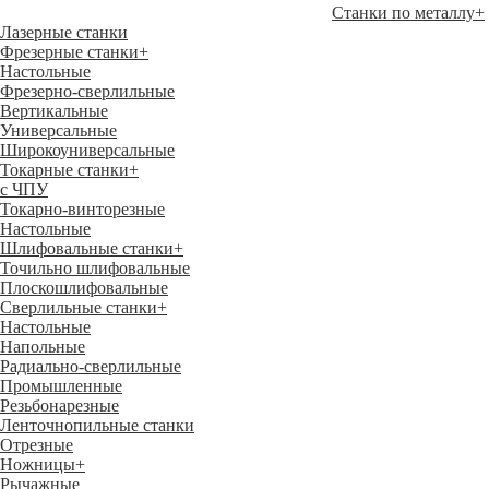
Станки по металлу
+
Лазерные станки
Фрезерные станки
+
Настольные
Фрезерно-сверлильные
Вертикальные
Универсальные
Широкоуниверсальные
Токарные станки
+
с ЧПУ
Токарно-винторезные
Настольные
Шлифовальные станки
+
Точильно шлифовальные
Плоскошлифовальные
Сверлильные станки
+
Настольные
Напольные
Радиально-сверлильные
Промышленные
Резьбонарезные
Ленточнопильные станки
Отрезные
Ножницы
+
Рычажные