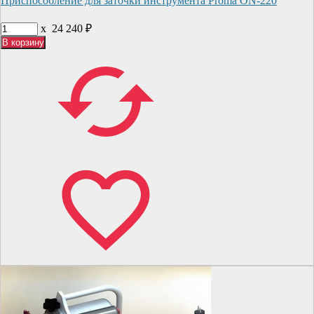
Приспособление для заточки инструмента Proma ON-220
x
24 240
₽