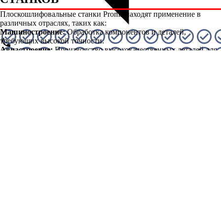
Плоскошлифовальные станки Proma находят применение в
различных отраслях, таких как:
Машиностроение:
Обработка компонентов и деталей,
требующих высокой точности.
Авиастроение:
Производство высококачественных деталей для
авиационной техники.
Автомобильная промышленность:
Обработка деталей
двигателей и других узлов автомобилей.
Инструментальное производство:
Изготовление и доводка
инструментов и оснастки.
ОБСЛУЖИВАНИЕ И ПОДДЕРЖКА
Гарантия и сервисное обслуживание
При покупке плоскошлифовальных станков Proma вы получаете
не только качественное оборудование, но и гарантированное
сервисное обслуживание. Мы предоставляем гарантию на все
модели и готовы оказать техническую поддержку в любое
время.
Запчасти и комплектующие
Мы также предлагаем широкий ассортимент запчастей и
комплектующих для плоскошлифовальных станков Proma. Это
позволяет обеспечить бесперебойную работу вашего
оборудования и сократить время простоя.