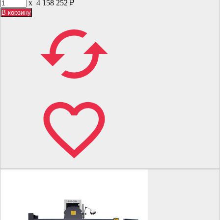
x
4 158 252
₽