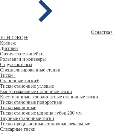
Оснастка
+
УЦИ (DRO)
+
Крепеж
Дисплеи
Оптические линейки
Рольганги и конвееры
Стружкоотсосы
Специализированные станки
Тиски
+
Станочные тиски
+
Тиски станочные угловые
Быстрозажимные станочные тиски
Крестовинные, координатные станочные тиски
Тиски станочные поворотные
Тиски машинные
Тиски станочные ширина губок 200 мм
Трубные станочные тиски
Тиски прецизионные станочные лекальные
Слесарные тиски
+