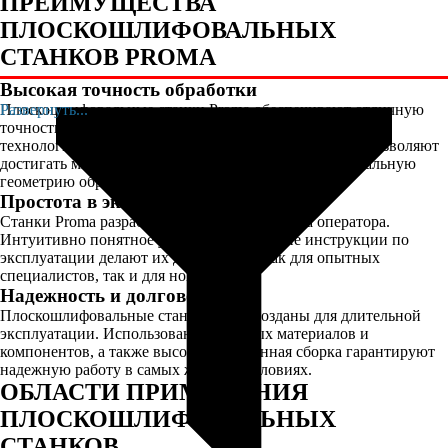
ПРЕИМУЩЕСТВА
ПЛОСКОШЛИФОВАЛЬНЫХ
СТАНКОВ PROMA
Высокая точность обработки
Плоскошлифовальные станки Proma обеспечивают отличную
Развернуть...
точность обработки за счет использования современных
технологий и высококачественных материалов. Они позволяют
достигать минимальных зазоров и обеспечивают идеальную
геометрию обрабатываемых деталей.
Простота в эксплуатации
Станки Proma разработаны с учетом удобства оператора.
Интуитивно понятное управление и четкие инструкции по
эксплуатации делают их доступными как для опытных
специалистов, так и для новичков.
Надежность и долговечность
Плоскошлифовальные станки Proma созданы для длительной
эксплуатации. Использование прочных материалов и
компонентов, а также высококачественная сборка гарантируют
надежную работу в самых жестких условиях.
ОБЛАСТИ ПРИМЕНЕНИЯ
ПЛОСКОШЛИФОВАЛЬНЫХ
СТАНКОВ