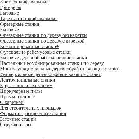
Кромкошлифовальные
Гриндеры
Бытовые
Тарельчато-шлифовальные
Фрезерные станки
+
Бытовые
Фрезерные станки по дереву без каретки
Фрезерные станки по дереву с кареткой
Комбинированные станки
+
Фуговально рейсмусовые станки
Бытовые деревообрабатывающие станки
Настольные комбинированные станки по дереву
Многофункциональные деревообрабатывающие станки
Универсальные деревообрабатывающие станки
Ленточнопильные станки
Круглопильные станки
+
Циркулярные пилы
Промышленные
С кареткой
Для строительных площадок
Форматно-раскроечные станки
Заточные станки
Стружкоотсосы