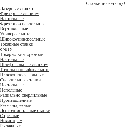
Станки по металлу
+
Лазерные станки
Фрезерные станки
+
Настольные
Фрезерно-сверлильные
Вертикальные
Универсальные
Широкоуниверсальные
Токарные станки
+
с ЧПУ
Токарно-винторезные
Настольные
Шлифовальные станки
+
Точильно шлифовальные
Плоскошлифовальные
Сверлильные станки
+
Настольные
Напольные
Радиально-сверлильные
Промышленные
Резьбонарезные
Ленточнопильные станки
Отрезные
Ножницы
+
Рычажные