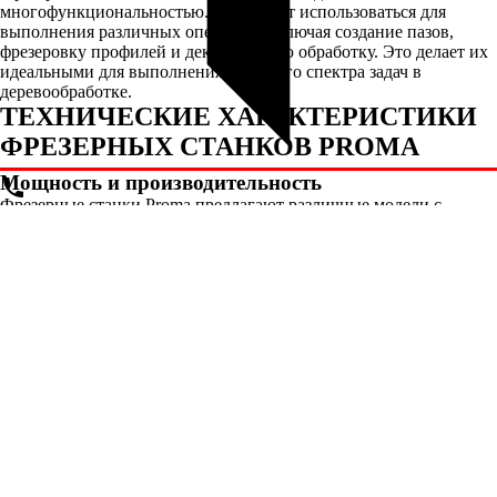
многофункциональностью. Они могут использоваться для
выполнения различных операций, включая создание пазов,
фрезеровку профилей и декоративную обработку. Это делает их
идеальными для выполнения широкого спектра задач в
деревообработке.
ТЕХНИЧЕСКИЕ ХАРАКТЕРИСТИКИ
ФРЕЗЕРНЫХ СТАНКОВ PROMA
Мощность и производительность
Фрезерные станки Proma предлагают различные модели с
мощностью, достигающей 2000 Вт. Это позволяет эффективно
обрабатывать различные виды древесины, включая твердые
породы. Высокая производительность обеспечивает
возможность работы с большим объемом материала, что
особенно важно для профессиональных мастеров и производств.
Регулировка глубины фрезеровки
Фрезерные станки Proma с кареткой оснащены системой
регулировки глубины фрезеровки, что позволяет точно
настраивать инструмент под конкретные задачи. Вы можете
легко изменять глубину фрезеровки в зависимости от
требований вашего проекта, что делает работу более гибкой и
удобной.
Система фиксации
Удобная система фиксации позволяет надежно закреплять