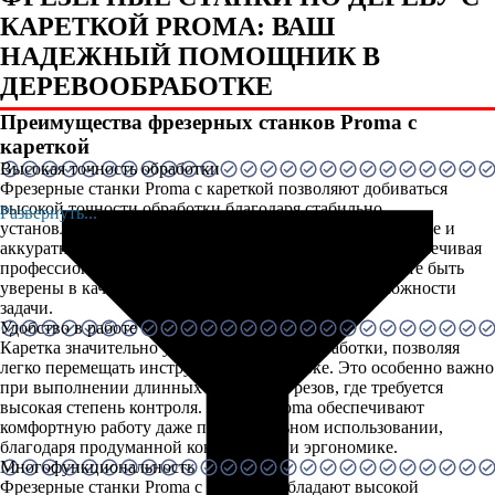
КАРЕТКОЙ PROMA: ВАШ
НАДЕЖНЫЙ ПОМОЩНИК В
ДЕРЕВООБРАБОТКЕ
Преимущества фрезерных станков Proma с
кареткой
Высокая точность обработки
Фрезерные станки Proma с кареткой позволяют добиваться
высокой точности обработки благодаря стабильно
Развернуть...
установленной каретке. Это позволяет выполнять ровные и
аккуратные фрезеровки на различных материалах, обеспечивая
профессиональные результаты. В результате, вы можете быть
уверены в качестве своей работы, независимо от сложности
задачи.
Удобство в работе
Каретка значительно упрощает процесс обработки, позволяя
легко перемещать инструмент по заготовке. Это особенно важно
при выполнении длинных и сложных резов, где требуется
высокая степень контроля. Станки Proma обеспечивают
комфортную работу даже при длительном использовании,
благодаря продуманной конструкции и эргономике.
Многофункциональность
Фрезерные станки Proma с кареткой обладают высокой