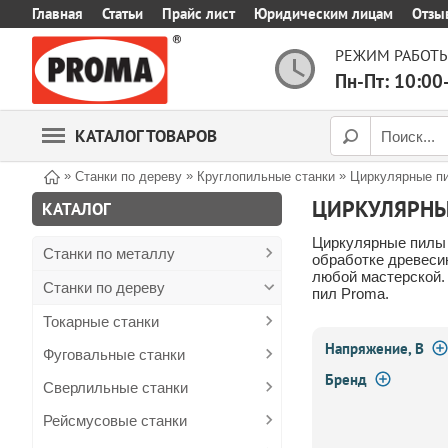
Главная
Статьи
Прайс лист
Юридическим лицам
Отзы
РЕЖИМ РАБОТЫ
Пн-Пт: 10:00
КАТАЛОГ ТОВАРОВ
»
»
»
Станки по дереву
Круглопильные станки
Циркулярные п
ЦИРКУЛЯРН
КАТАЛОГ
Циркулярные пилы 
Станки по металлу
обработке древеси
любой мастерской.
Станки по дереву
пил Proma.
Токарные станки
Напряжение, В
Фуговальные станки
Бренд
Сверлильные станки
Рейсмусовые станки