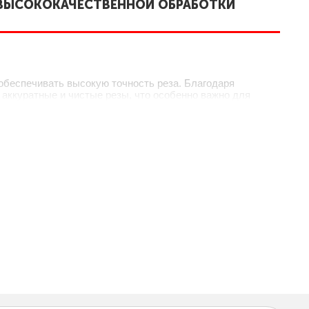
 ВЫСОКОКАЧЕСТВЕННОЙ ОБРАБОТКИ
обеспечивать высокую точность реза. Благодаря
аккуратные и чистые резы, что особенно важно для
а делает циркулярные пилы Proma идеальными для
лами, включая древесину, фанеру, ДСП и даже мягкие
спектра задач, от распила бревен до создания деталей
сть работы.
о понятные панели управления, легкость в настройке и
аже новички смогут быстро освоить работу с этой
х аспектах.
, что обеспечивает отличную производительность и