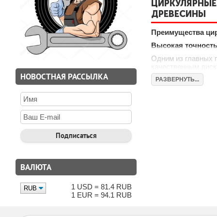
ЦИРКУЛЯРНЫЕ
ДРЕВЕСИНЫ
Преимущества ци
Высокая точность
Одним из главных 
качественным диск
создания мебели и
НОВОСТНАЯ РАССЫЛКА
РАЗВЕРНУТЬ...
решения различных
Многофункционал
Циркулярные пилы 
металлы. Это дела
сложной формы. Мн
Простота эксплуа
Циркулярные пилы 
простота обслужив
ВАЛЮТА
техникой, что позв
ТЕХНИЧЕСКИЕ
1 USD = 81.4 RUB
1 EUR = 94.1 RUB
Мощность и прои
Циркулярные пилы 