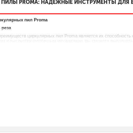
 ПИЛЫ PROMA: НАДЕЖНЫЕ ИНСТРУМЕНТЫ ДЛЯ
ркулярных пил Proma
 реза
преимуществ циркулярных пил Proma является их способность 
ам и высокотехнологичным механизмам, вы сможете выполнять 
 других изделий. Возможность регулировки угла и глубины рез
 задач.
ьность
Proma могут использоваться для работы с различными материа
ет их универсальными инструментами для выполнения широкого 
огофункциональность пилы значительно повышает эффективно
тации
Proma разработаны с учетом удобства пользователя. Интуитивн
ания делают их доступными для специалистов любого уровня. Д
олит сосредоточиться на процессе обработки, а не на технически
 ХАРАКТЕРИСТИКИ ЦИРКУЛЯРНЫХ ПИЛ PROMA
зводительность
Proma обладают мощностью, варьирующейся от 1200 до 3000 Вт