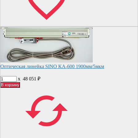
Оптическая линейка SINO KA-600 1900мм/5мкм
x
48 051
₽