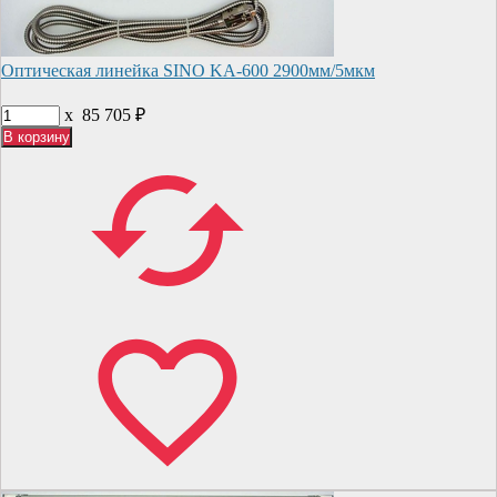
Оптическая линейка SINO KA-600 2900мм/5мкм
x
85 705
₽