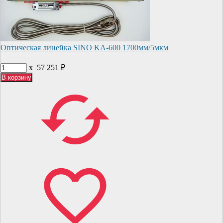
Оптическая линейка SINO KA-600 1700мм/5мкм
x
57 251
₽