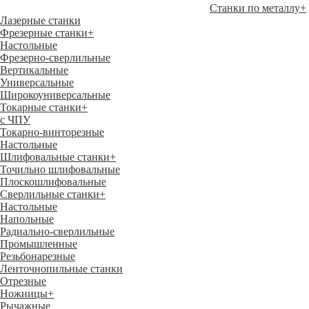
Станки по металлу
+
Лазерные станки
Фрезерные станки
+
Настольные
Фрезерно-сверлильные
Вертикальные
Универсальные
Широкоуниверсальные
Токарные станки
+
с ЧПУ
Токарно-винторезные
Настольные
Шлифовальные станки
+
Точильно шлифовальные
Плоскошлифовальные
Сверлильные станки
+
Настольные
Напольные
Радиально-сверлильные
Промышленные
Резьбонарезные
Ленточнопильные станки
Отрезные
Ножницы
+
Рычажные