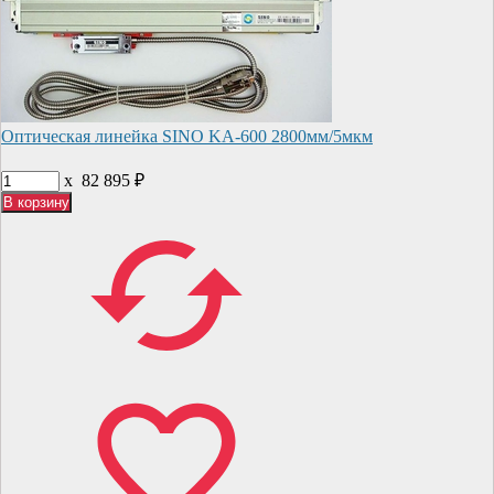
Оптическая линейка SINO KA-600 2800мм/5мкм
x
82 895
₽