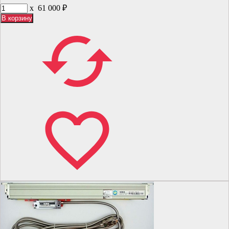
x
61 000
₽