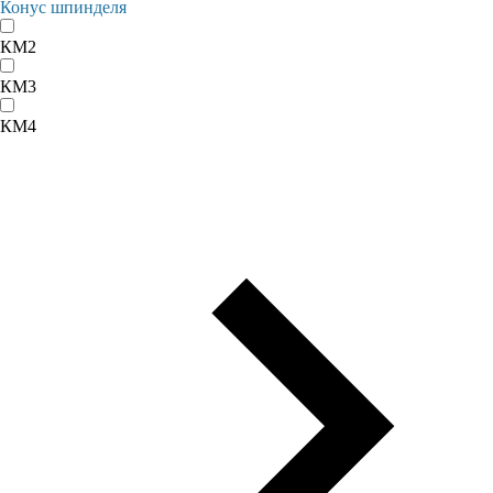
Конус шпинделя
КМ2
КМ3
КМ4