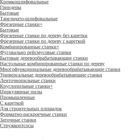
Кромкошлифовальные
Гриндеры
Бытовые
Тарельчато-шлифовальные
Фрезерные станки
+
Бытовые
Фрезерные станки по дереву без каретки
Фрезерные станки по дереву с кареткой
Комбинированные станки
+
Фуговально рейсмусовые станки
Бытовые деревообрабатывающие станки
Настольные комбинированные станки по дереву
Многофункциональные деревообрабатывающие станки
Универсальные деревообрабатывающие станки
Ленточнопильные станки
Круглопильные станки
+
Циркулярные пилы
Промышленные
С кареткой
Для строительных площадок
Форматно-раскроечные станки
Заточные станки
Стружкоотсосы