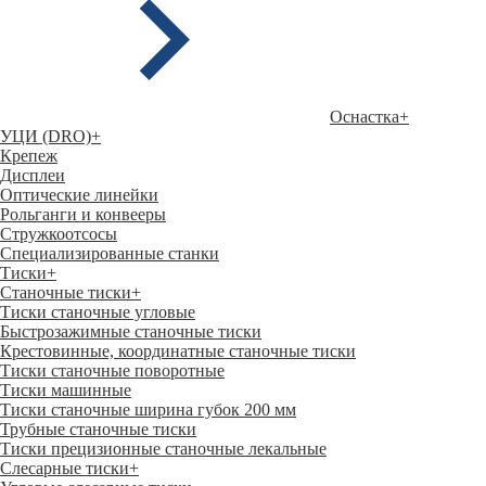
Оснастка
+
УЦИ (DRO)
+
Крепеж
Дисплеи
Оптические линейки
Рольганги и конвееры
Стружкоотсосы
Специализированные станки
Тиски
+
Станочные тиски
+
Тиски станочные угловые
Быстрозажимные станочные тиски
Крестовинные, координатные станочные тиски
Тиски станочные поворотные
Тиски машинные
Тиски станочные ширина губок 200 мм
Трубные станочные тиски
Тиски прецизионные станочные лекальные
Слесарные тиски
+