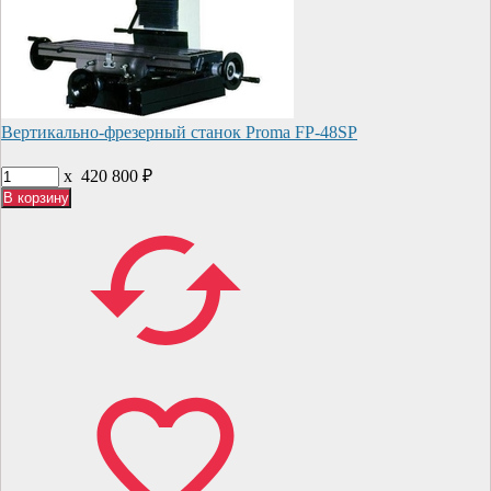
Вертикально-фрезерный станок Proma FP-48SP
x
420 800
₽