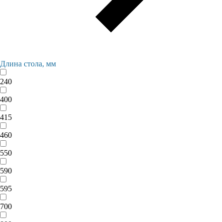
Длина стола, мм
240
400
415
460
550
590
595
700