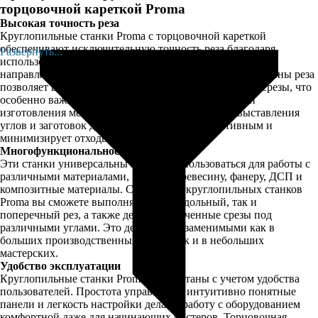
торцовочной кареткой Proma
Высокая точность реза
Круглопильные станки Proma с торцовочной кареткой
обеспечивают исключительную точность реза благодаря
Развернуть...
использованию высококачественных дисков и точных
направляющих. Удобная система настройки угла и глубины реза
позволяет выполнять идеально ровные и аккуратные срезы, что
особенно важно для производственных процессов и
изготовления мебели. Возможность повторного выставления
углов и заготовок делает процесс более эффективным и
минимизирует отходы.
Многофункциональность
Эти станки универсальны и могут использоваться для работы с
различными материалами, включая древесину, фанеру, ДСП и
композитные материалы. С помощью круглопильных станков
Proma вы сможете выполнять как продольный, так и
поперечный рез, а также делать укороченные срезы под
различными углами. Это делает их незаменимыми как в
больших производственных цехах, так и в небольших
мастерских.
Удобство эксплуатации
Круглопильные станки Proma разработаны с учетом удобства
пользователей. Простота управления, интуитивно понятные
панели и легкость настройки делают работу с оборудованием
комфортной даже для начинающих мастеров. Торцовочная