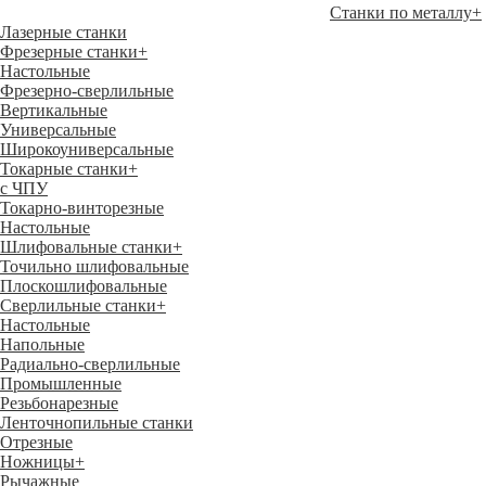
Станки по металлу
+
Лазерные станки
Фрезерные станки
+
Настольные
Фрезерно-сверлильные
Вертикальные
Универсальные
Широкоуниверсальные
Токарные станки
+
с ЧПУ
Токарно-винторезные
Настольные
Шлифовальные станки
+
Точильно шлифовальные
Плоскошлифовальные
Сверлильные станки
+
Настольные
Напольные
Радиально-сверлильные
Промышленные
Резьбонарезные
Ленточнопильные станки
Отрезные
Ножницы
+
Рычажные