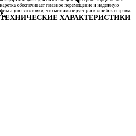
каретка обеспечивает плавное перемещение и надежную
фиксацию заготовки, что минимизирует риск ошибок и травм.
ТЕХНИЧЕСКИЕ ХАРАКТЕРИСТИКИ
КРУГЛОПИЛЬНЫХ СТАНКОВ
PROMA С ТОРЦОВОЧНОЙ
КАРЕТКОЙ
Мощность и производительность
Круглопильные станки Proma предлагают различные модели с
мощностью от 1500 до 3500 Вт, что позволяет работать с
различными по плотности материалами. Высокая мощность
обеспечивает стабильную работу даже при интенсивной
эксплуатации, позволяя выполнять большие объемы работ за
короткое время. Это делает станки идеальными для
промышленных и коммерческих нужд.
Размеры и конструкции
Модели круглопильных станков Proma имеют разнообразные
размеры и конфигурации, что позволяет выбрать подходящий
вариант в зависимости от ваших потребностей. Компактные и
мобильные конструкции идеально подходят для небольших
мастерских, в то время как более крупные станки обеспечивают
стабильность и мощность для выполнения больших задач.