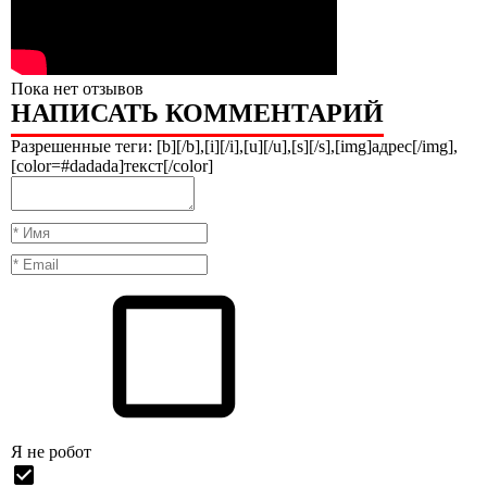
Пока нет отзывов
НАПИСАТЬ КОММЕНТАРИЙ
Разрешенные теги: [b][/b],[i][/i],[u][/u],[s][/s],[img]адрес[/img],
[color=#dadada]текст[/color]
Я нe рoбoт