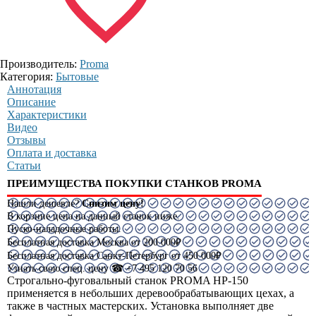
Производитель:
Proma
Категория:
Бытовые
Аннотация
Описание
Характеристики
Видео
Отзывы
Оплата и доставка
Статьи
ПРЕИМУЩЕСТВА ПОКУПКИ СТАНКОВ PROMA
Нашли дешевле?
Снизим цену!
В корзине цена на данный станок ниже.
Пуско-наладочные работы.
Бесплатная доставка Москва от 200 000₽
Бесплатная доставка Санкт-Петербург от 450 000₽
Узнать свою спец. цену ☎ +7 495 120 70 56
Строгально-фуговальный станок PROMA HP-150
применяется в небольших деревообрабатывающих цехах, а
также в частных мастерских. Установка выполняет две