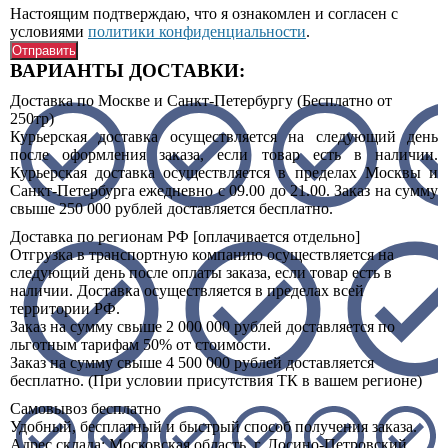
Настоящим подтверждаю, что я ознакомлен и согласен с
условиями
политики конфиденциальности
.
ВАРИАНТЫ ДОСТАВКИ:
Доставка по Москве и Санкт-Петербургу (Бесплатно от
250тр)
Курьерская доставка осуществляется на следующий день
после оформления заказа, если товар есть в наличии.
Курьерская доставка осуществляется в пределах Москвы и
Санкт-Петербурга ежедневно с 09.00 до 21.00. Заказ на сумму
свыше 250 000 рублей доставляется бесплатно.
Доставка по регионам РФ [оплачивается отдельно]
Отгрузка в транспортную компанию осуществляется на
следующий день после оплаты заказа, если товар есть в
наличии. Доставка осуществляется в пределах всей
территории РФ.
Заказ на сумму свыше 2 000 000 рублей доставляется по
льготным тарифам 50% от стоимости.
Заказ на сумму свыше 4 500 000 рублей доставляется
бесплатно. (При условии присутствия ТК в вашем регионе)
Самовывоз
бесплатно
Удобный, бесплатный и быстрый способ получения заказа.
Адрес склада:
Московская область, г. Лосино-Петровский ,