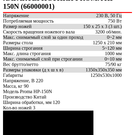
150N (66000001)
Напряжение
230 В, 50 Гц
Потребляемая мощность
750 Вт
Размер ножей
150 х 25 х 3 (3 шт.)
Скорость вращения ножевого вала
3200 об/мин.
Макс. снимаемый слой за один проход
0~2 мм
Размеры стола
1250 х 210 мм
Ширина строгания
5~120 мм
Макс. длина строгания
1000 мм
Макс. снимаемый слой при строгании
0~10 мм
Вес брутто/нетто
75/90 кг
Размеры упаковки (д х ш х в)
1350х350х350 мм
Габариты
1250х530х1000
Напряжение, В
220
Масса, кг
90
Модель
Proma HP-150N
Производство
Китай
Ширина обработки, мм
120
Кол-во ножей
3