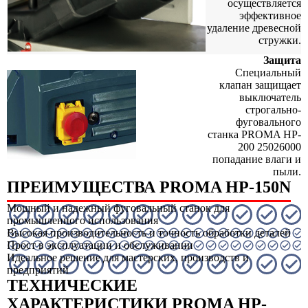
осуществляется
эффективное
удаление древесной
стружки.
Защита
Специальный
клапан защищает
выключатель
строгально-
фуговального
станка PROMA HP-
200 25026000
попадание влаги и
пыли.
ПРЕИМУЩЕСТВА PROMA HP-150N
Мощный и надежный фуговальный станок для
промышленного использования
Высокая производительность и точность обработки деталей
Прост в эксплуатации и обслуживании
Идеальное решение для мастерских, производств и
предприятий
ТЕХНИЧЕСКИЕ
ХАРАКТЕРИСТИКИ PROMA HP-