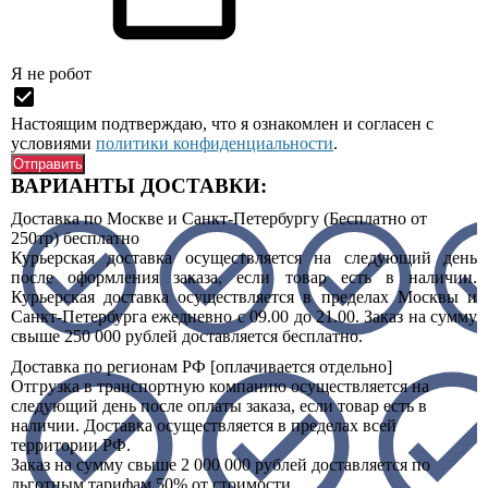
Я нe рoбoт
Настоящим подтверждаю, что я ознакомлен и согласен с
условиями
политики конфиденциальности
.
ВАРИАНТЫ ДОСТАВКИ:
Доставка по Москве и Санкт-Петербургу (Бесплатно от
250тр)
бесплатно
Курьерская доставка осуществляется на следующий день
после оформления заказа, если товар есть в наличии.
Курьерская доставка осуществляется в пределах Москвы и
Санкт-Петербурга ежедневно с 09.00 до 21.00. Заказ на сумму
свыше 250 000 рублей доставляется бесплатно.
Доставка по регионам РФ [оплачивается отдельно]
Отгрузка в транспортную компанию осуществляется на
следующий день после оплаты заказа, если товар есть в
наличии. Доставка осуществляется в пределах всей
территории РФ.
Заказ на сумму свыше 2 000 000 рублей доставляется по
льготным тарифам 50% от стоимости.