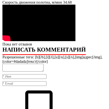
Скорость движения полотна, м/мин
34.68
Пока нет отзывов
НАПИСАТЬ КОММЕНТАРИЙ
Разрешенные теги: [b][/b],[i][/i],[u][/u],[s][/s],[img]адрес[/img],
[color=#dadada]текст[/color]