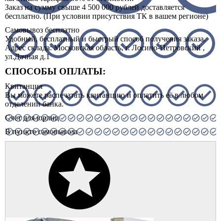
Заказ на сумму свыше 4 500 000 рублей доставляется
бесплатно. (При условии присутствия ТК в вашем регионе)
Самовывоз
бесплатно
Удобный, бесплатный и быстрый способ получения заказа.
Адрес склада:
Московская область, г. Лосино-Петровский ,
ул.Дачная д.1
СПОСОБЫ ОПЛАТЫ:
Квитанция
Вы можете распечатать квитанцию и оплатить её в любом
отделении банка.
Счет для юрлиц
В пункте самовывоза