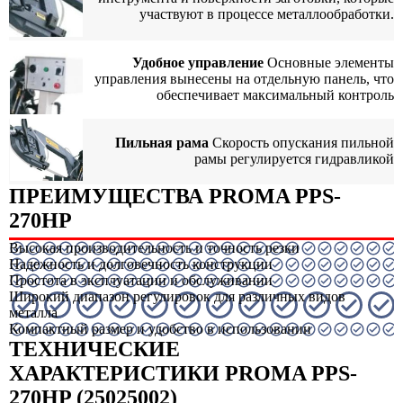
участвуют в процессе металлообработки.
Удобное управление
Основные элементы
управления вынесены на отдельную панель, что
обеспечивает максимальный контроль
Пильная рама
Скорость опускания пильной
рамы регулируется гидравликой
ПРЕИМУЩЕСТВА PROMA PPS-
270HP
Высокая производительность и точность резки
Надежность и долговечность конструкции
Простота в эксплуатации и обслуживании
Широкий диапазон регулировок для различных видов
металла
Компактный размер и удобство в использовании
ТЕХНИЧЕСКИЕ
ХАРАКТЕРИСТИКИ PROMA PPS-
270HP (25025002)