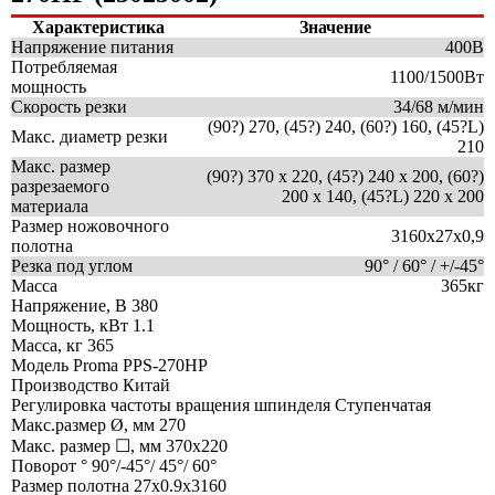
Характеристика
Значение
Напряжение питания
400В
Потребляемая
1100/1500Вт
мощность
Скорость резки
34/68 м/мин
(90?) 270, (45?) 240, (60?) 160, (45?L)
Макс. диаметр резки
210
Макс. размер
(90?) 370 x 220, (45?) 240 x 200, (60?)
разрезаемого
200 x 140, (45?L) 220 x 200
материала
Размер ножовочного
3160x27x0,9
полотна
Резка под углом
90° / 60° / +/-45°
Масса
365кг
Напряжение, В
380
Мощность, кВт
1.1
Масса, кг
365
Модель
Proma PPS-270HP
Производство
Китай
Регулировка частоты вращения шпинделя
Ступенчатая
Макс.размер Ø, мм
270
Макс. размер ☐, мм
370х220
Поворот °
90°/-45°/ 45°/ 60°
Размер полотна
27x0.9x3160