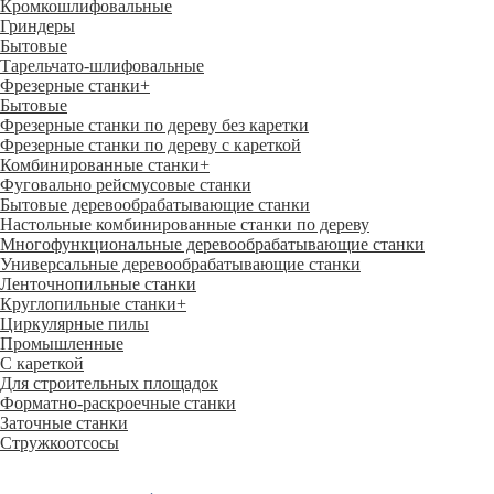
Кромкошлифовальные
Гриндеры
Бытовые
Тарельчато-шлифовальные
Фрезерные станки
+
Бытовые
Фрезерные станки по дереву без каретки
Фрезерные станки по дереву с кареткой
Комбинированные станки
+
Фуговально рейсмусовые станки
Бытовые деревообрабатывающие станки
Настольные комбинированные станки по дереву
Многофункциональные деревообрабатывающие станки
Универсальные деревообрабатывающие станки
Ленточнопильные станки
Круглопильные станки
+
Циркулярные пилы
Промышленные
С кареткой
Для строительных площадок
Форматно-раскроечные станки
Заточные станки
Стружкоотсосы