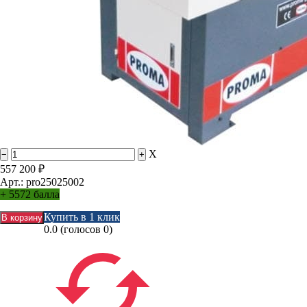
X
557 200
₽
Арт.: pro25025002
+
5572 балла
Купить в 1 клик
0.0
(голосов
0
)