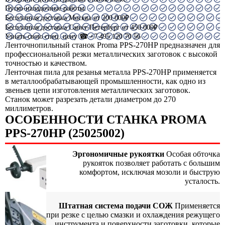
Пуско-наладочные работы.
Бесплатная доставка Москва от 200 000₽
Бесплатная доставка Санкт-Петербург от 450 000₽
Узнать свою спец. цену ☎ +7 495 120 70 56
Ленточнопильный станок Proma PPS-270HP предназначен для
профессиональной резки металлических заготовок с высокой
точностью и качеством.
Ленточная пила для резанья металла PРS-270HP применяется
в металлообрабатывающей промышленности, как одно из
звеньев цепи изготовления металлических заготовок.
Станок может разрезать детали диаметром до 270
миллиметров.
ОСОБЕННОСТИ СТАНКА PROMA
PPS-270HP (25025002)
Эргономичные рукоятки
Особая обточка
рукояток позволяет работать с большим
комфортом, исключая мозоли и быструю
усталость.
Штатная система подачи СОЖ
Применяется
при резке с целью смазки и охлаждения режущего
инструмента и поверхности заготовки, которые