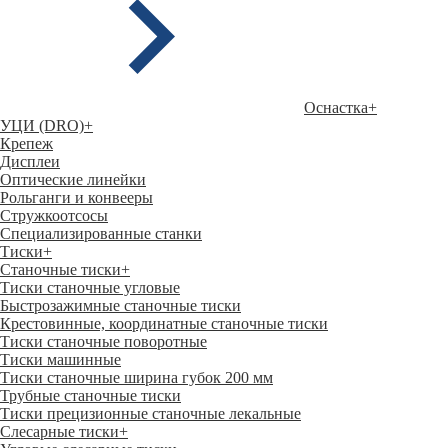
Оснастка
+
УЦИ (DRO)
+
Крепеж
Дисплеи
Оптические линейки
Рольганги и конвееры
Стружкоотсосы
Специализированные станки
Тиски
+
Станочные тиски
+
Тиски станочные угловые
Быстрозажимные станочные тиски
Крестовинные, координатные станочные тиски
Тиски станочные поворотные
Тиски машинные
Тиски станочные ширина губок 200 мм
Трубные станочные тиски
Тиски прецизионные станочные лекальные
Слесарные тиски
+