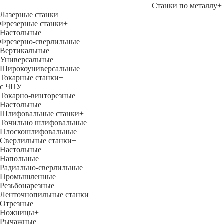
Станки по металлу
+
Лазерные станки
Фрезерные станки
+
Настольные
Фрезерно-сверлильные
Вертикальные
Универсальные
Широкоуниверсальные
Токарные станки
+
с ЧПУ
Токарно-винторезные
Настольные
Шлифовальные станки
+
Точильно шлифовальные
Плоскошлифовальные
Сверлильные станки
+
Настольные
Напольные
Радиально-сверлильные
Промышленные
Резьбонарезные
Ленточнопильные станки
Отрезные
Ножницы
+
Рычажные