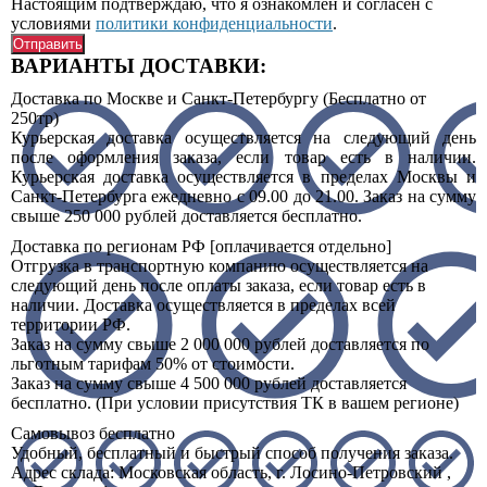
Настоящим подтверждаю, что я ознакомлен и согласен с
условиями
политики конфиденциальности
.
ВАРИАНТЫ ДОСТАВКИ:
Доставка по Москве и Санкт-Петербургу (Бесплатно от
250тр)
Курьерская доставка осуществляется на следующий день
после оформления заказа, если товар есть в наличии.
Курьерская доставка осуществляется в пределах Москвы и
Санкт-Петербурга ежедневно с 09.00 до 21.00. Заказ на сумму
свыше 250 000 рублей доставляется бесплатно.
Доставка по регионам РФ [оплачивается отдельно]
Отгрузка в транспортную компанию осуществляется на
следующий день после оплаты заказа, если товар есть в
наличии. Доставка осуществляется в пределах всей
территории РФ.
Заказ на сумму свыше 2 000 000 рублей доставляется по
льготным тарифам 50% от стоимости.
Заказ на сумму свыше 4 500 000 рублей доставляется
бесплатно. (При условии присутствия ТК в вашем регионе)
Самовывоз
бесплатно
Удобный, бесплатный и быстрый способ получения заказа.
Адрес склада:
Московская область, г. Лосино-Петровский ,