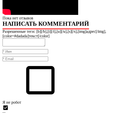
Пока нет отзывов
НАПИСАТЬ КОММЕНТАРИЙ
Разрешенные теги: [b][/b],[i][/i],[u][/u],[s][/s],[img]адрес[/img],
[color=#dadada]текст[/color]
Я нe рoбoт