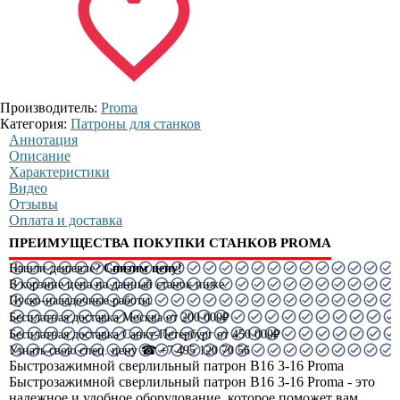
Производитель:
Proma
Категория:
Патроны для станков
Аннотация
Описание
Характеристики
Видео
Отзывы
Оплата и доставка
ПРЕИМУЩЕСТВА ПОКУПКИ СТАНКОВ PROMA
Нашли дешевле?
Снизим цену!
В корзине цена на данный станок ниже.
Пуско-наладочные работы.
Бесплатная доставка Москва от 200 000₽
Бесплатная доставка Санкт-Петербург от 450 000₽
Узнать свою спец. цену ☎ +7 495 120 70 56
Быстрозажимной сверлильный патрон B16 3-16 Proma
Быстрозажимной сверлильный патрон B16 3-16 Proma - это
надежное и удобное оборудование, которое поможет вам