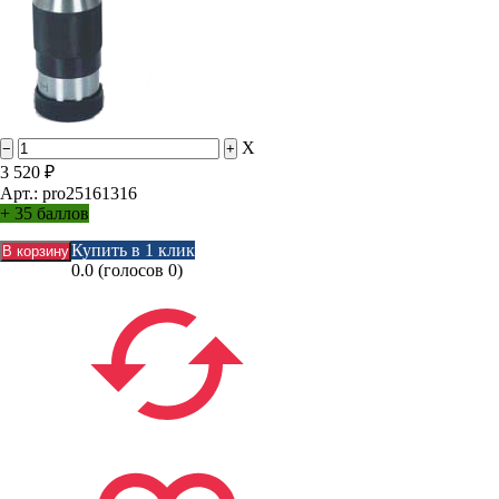
X
3 520
₽
Арт.: pro25161316
+
35 баллов
Купить в 1 клик
0.0
(голосов
0
)