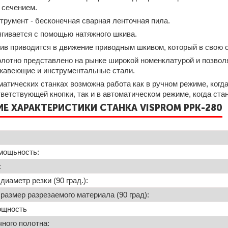
сечением.
трумент - бесконечная сварная ленточная пила.
ягивается с помощью натяжного шкива.
ив приводится в движение приводным шкивом, который в свою о
олотно представлено на рынке широкой номенклатурой и позвол
жавеющие и инструментальные стали.
матических станках возможна работа как в ручном режиме, ког
ветствующей кнопки, так и в автоматическом режиме, когда ста
Е ХАРАКТЕРИСТИКИ СТАНКА VISPROM PPK-280
мощьность:
:
иаметр резки (90 град.):
азмер разрезаемого материала (90 град):
ощность
ного полотна: