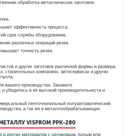
твенная обработка металлических заготовок.
езки.
вышает эффективность процесса.
гий срок службы оборудования.
нения различных операций резки.
овышает точность резки.
листов и других заготовок различной формы и размера.
, строительных компаниях, автосервисах и других
талла.
ля вашего производства. Закажите
 и убедитесь в ее высокой производительности и
ниверсальный ленточнопильный полуавтоматический
оизводства, а так же в металлообрабатывающих
ЕТАЛЛУ VISPROM PPK-280
в и других материалов с целиковым, полым или