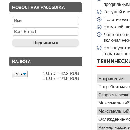
профильным 
НОВОСТНАЯ РАССЫЛКА
Режущий инс
Полотно нат
Натяжной шк
Ленточное п
включая нер
На полуавто
нажатия соот
ВАЛЮТА
ТЕХНИЧЕСКИ
1 USD = 82.2 RUB
1 EUR = 94.8 RUB
Напряжение:
Потребляемая 
Скорость резки
Максимальный д
Максимальный р
Охлаждение-м
Размер ножовоч