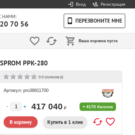
Вход
Регистрация
С НАМИ:
ПЕРЕЗВОНИТЕ МНЕ
20 70 56
Ваша корзина пуста
SPROM PPK-280
(голосов
)
0.0
0
Артикул: pro38811700
417 040
+
4170 баллов
₽
Купить в 1 клик