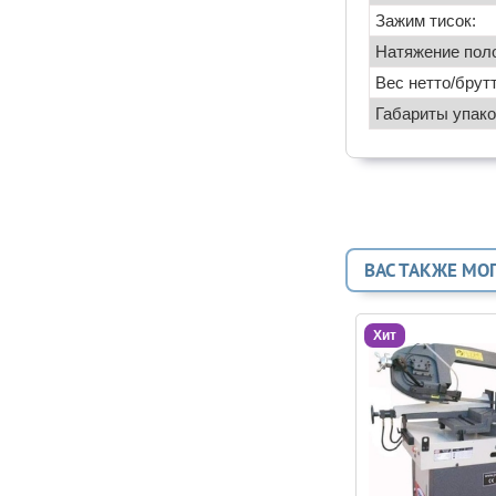
Зажим тисок:
Натяжение поло
Вес нетто/брутт
Габариты упако
ВАС ТАКЖЕ МО
Хит