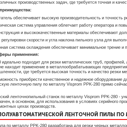
зличных производственных задач, где требуется точная и качес
 преимущества:
атель обеспечивает высокую производительность и точность р
ическая система управления облегчает работу оператора и по
нструкция и высококачественные материалы обеспечивают дол
регулировки скорости и угла наклона пильного узла для выпол
нная система охлаждения обеспечивает минимальное трение и п
сферы применения:
 идеально подходит для резки металлических труб, профилей, 
ие находит применение в металлообрабатывающих предприятиях
ленности, где требуется высокая точность и качество резки ме
можность приобрести качественное и надежное оборудование д
кую ленточную пилу по металлу Visprom PPK-280 прямо сейчас
ский ленточнопильный станок по металлу Visprom PPK-280 - у
начен, в основном, для использования в условиях серийного пр
монтных цехах производств.
ПОЛУАВТОМАТИЧЕСКОЙ ЛЕНТОЧНОЙ ПИЛЫ ПО М
ила по металлу PPK-280 разработана для резки черных металло