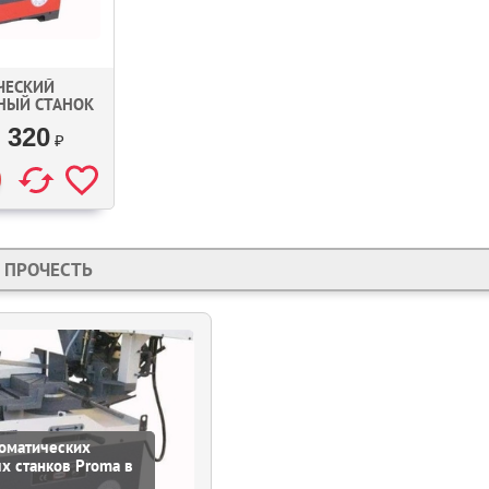
ЧЕСКИЙ
НЫЙ СТАНОК
HPA
 320
₽
 ПРОЧЕСТЬ
томатических
х станков Proma в