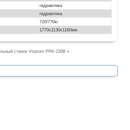
гидравлика
гидравлика
720/770кг
1770х1130х1160мм
льный станок Visprom PPK-230B »