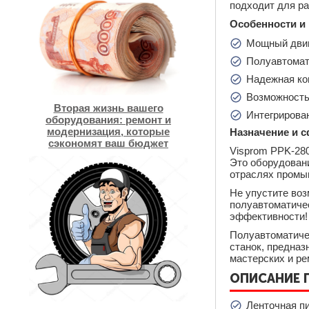
подходит для ра
Особенности и
Мощный двиг
Полуавтомат
Надежная ко
Возможность 
Вторая жизнь вашего
Интегрирова
оборудования: ремонт и
модернизация, которые
Назначение и 
сэкономят ваш бюджет
Visprom PPK-280
Это оборудован
отраслях промыш
Не упустите воз
полуавтоматичес
эффективности!
Полуавтоматиче
станок, предназ
мастерских и ре
ОПИСАНИЕ 
Ленточная п